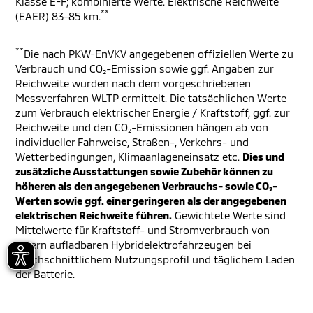
Klasse E-F; kombinierte Werte. Elektrische Reichweite
**
(EAER) 83-85 km.
**
Die nach PKW-EnVKV angegebenen offiziellen Werte zu
Verbrauch und CO₂-Emission sowie ggf. Angaben zur
Reichweite wurden nach dem vorgeschriebenen
Messverfahren WLTP ermittelt. Die tatsächlichen Werte
zum Verbrauch elektrischer Energie / Kraftstoff, ggf. zur
Reichweite und den CO₂-Emissionen hängen ab von
individueller Fahrweise, Straßen-, Verkehrs- und
Wetterbedingungen, Klimaanlageneinsatz etc.
Dies und
zusätzliche Ausstattungen sowie Zubehör können zu
höheren als den angegebenen Verbrauchs- sowie CO₂-
Werten sowie ggf. einer geringeren als der angegebenen
elektrischen Reichweite führen.
Gewichtete Werte sind
Mittelwerte für Kraftstoff- und Stromverbrauch von
extern aufladbaren Hybridelektrofahrzeugen bei
durchschnittlichem Nutzungsprofil und täglichem Laden
der Batterie.