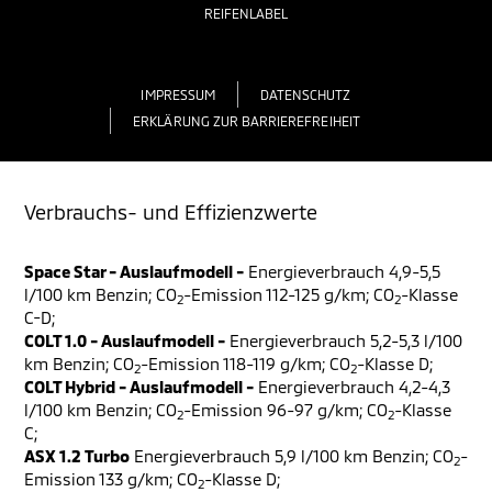
REIFENLABEL
IMPRESSUM
DATENSCHUTZ
ERKLÄRUNG ZUR BARRIEREFREIHEIT
Verbrauchs- und Effizienzwerte
Space Star - Auslaufmodell -
Energieverbrauch 4,9-5,5
l/100 km Benzin; CO
-Emission 112-125 g/km; CO
-Klasse
2
2
C-D;
COLT 1.0 - Auslaufmodell -
Energieverbrauch 5,2-5,3 l/100
km Benzin; CO
-Emission 118-119 g/km; CO
-Klasse D;
2
2
COLT Hybrid - Auslaufmodell -
Energieverbrauch 4,2-4,3
l/100 km Benzin; CO
-Emission 96-97 g/km; CO
-Klasse
2
2
C;
ASX 1.2 Turbo
Energieverbrauch 5,9 l/100 km Benzin; CO
-
2
Emission 133 g/km; CO
-Klasse D;
2