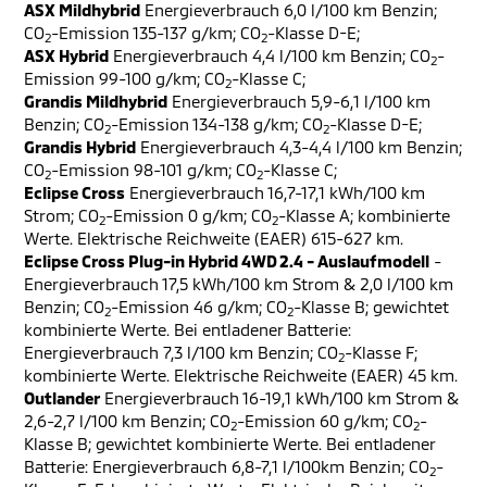
ASX Mildhybrid
Energieverbrauch 6,0 l/100 km Benzin;
CO
-Emission 135-137 g/km; CO
-Klasse D-E;
2
2
ASX Hybrid
Energieverbrauch 4,4 l/100 km Benzin; CO
-
2
Emission 99-100 g/km; CO
-Klasse C;
2
Grandis Mildhybrid
Energieverbrauch 5,9-6,1 l/100 km
Benzin; CO
-Emission 134-138 g/km; CO
-Klasse D-E;
2
2
Grandis Hybrid
Energieverbrauch 4,3-4,4 l/100 km Benzin;
CO
-Emission 98-101 g/km; CO
-Klasse C;
2
2
Eclipse Cross
Energieverbrauch 16,7-17,1 kWh/100 km
Strom; CO
-Emission 0 g/km; CO
-Klasse A; kombinierte
2
2
Werte. Elektrische Reichweite (EAER) 615-627 km.
Eclipse Cross Plug-in Hybrid 4WD 2.4 - Auslaufmodell
-
Energieverbrauch 17,5 kWh/100 km Strom & 2,0 l/100 km
Benzin; CO
-Emission 46 g/km; CO
-Klasse B; gewichtet
2
2
kombinierte Werte. Bei entladener Batterie:
Energieverbrauch 7,3 l/100 km Benzin; CO
-Klasse F;
2
kombinierte Werte. Elektrische Reichweite (EAER) 45 km.
Outlander
Energieverbrauch 16-19,1 kWh/100 km Strom &
2,6-2,7 l/100 km Benzin; CO
-Emission 60 g/km; CO
-
2
2
Klasse B; gewichtet kombinierte Werte. Bei entladener
Batterie: Energieverbrauch 6,8-7,1 l/100km Benzin; CO
-
2